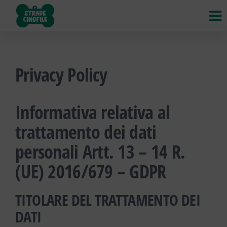
Strade
VIAGGI,
STRADE,
Cinofile
INCONTRI
di CANI,
GATTI e
ALTRI
Privacy Policy
ANIMALI
Informativa relativa al
trattamento dei dati
personali Artt. 13 – 14 R.
(UE) 2016/679 – GDPR
TITOLARE DEL TRATTAMENTO DEI
DATI