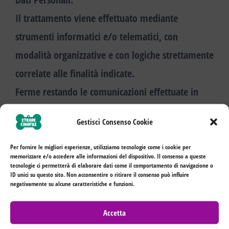
Il trattamento viene effettuato mediante
strumenti informatici e/o telematici, con
modalità organizzative e con logiche strettamente
correlate alle finalità indicate.
Ferme restando le comunicazioni effettuate in
adempimento di obblighi di legge e contrattuali,
Gestisci Consenso Cookie
oltre al Titolare in alcuni casi potrebbero avere
accesso ai Dati categorie di incaricati coinvolti
Per fornire le migliori esperienze, utilizziamo tecnologie come i cookie per
memorizzare e/o accedere alle informazioni del dispositivo. Il consenso a queste
nell’organizzazione del Titolare (personale
tecnologie ci permetterà di elaborare dati come il comportamento di navigazione o
ID unici su questo sito. Non acconsentire o ritirare il consenso può influire
amministrativo, commerciale, marketing,
negativamente su alcune caratteristiche e funzioni.
amministratori di sistema) ovvero soggetti
Accetta
esterni (come fornitori di servizi tecnici terzi,