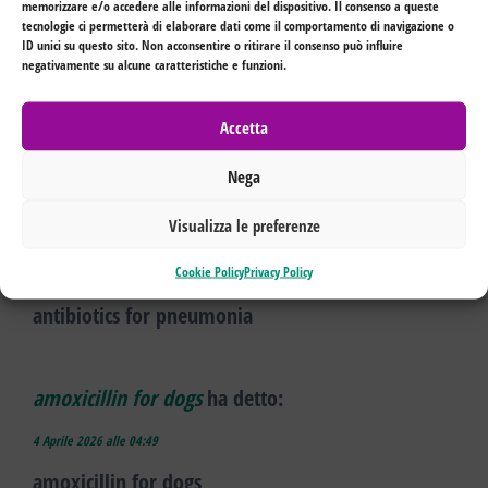
memorizzare e/o accedere alle informazioni del dispositivo. Il consenso a queste
29 Marzo 2026 alle 06:07
tecnologie ci permetterà di elaborare dati come il comportamento di navigazione o
lopressor metoprolol
ID unici su questo sito. Non acconsentire o ritirare il consenso può influire
negativamente su alcune caratteristiche e funzioni.
lopressor metoprolol
Accetta
Nega
antibiotics for pneumonia
ha detto:
Visualizza le preferenze
1 Aprile 2026 alle 20:26
antibiotics for pneumonia
Cookie Policy
Privacy Policy
antibiotics for pneumonia
amoxicillin for dogs
ha detto:
4 Aprile 2026 alle 04:49
amoxicillin for dogs