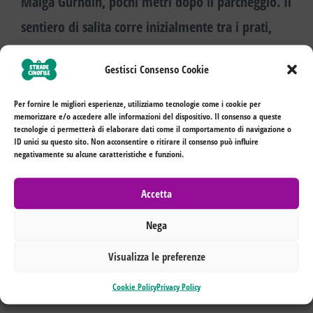
Malga Gurndin, pochi metri dopo il parcheggio. Il
sentiero di salita corre inizialmente tra i prati,
poi tra le piante di pino mugo e infine su terreno
Gestisci Consenso Cookie
roccioso.
Per fornire le migliori esperienze, utilizziamo tecnologie come i cookie per
memorizzare e/o accedere alle informazioni del dispositivo. Il consenso a queste
tecnologie ci permetterà di elaborare dati come il comportamento di navigazione o
ID unici su questo sito. Non acconsentire o ritirare il consenso può influire
negativamente su alcune caratteristiche e funzioni.
Accetta
Nega
Visualizza le preferenze
Cookie Policy
Privacy Policy