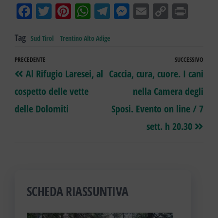
Fa
T
Pi
W
Te
M
E
Co
Pr
ce
wi
nt
ha
le
es
m
py
in
Tag
bo
tt
er
ts
gr
se
ail
Li
t
Sud Tirol
Trentino Alto Adige
ok
er
es
A
a
ng
nk
PRECEDENTE
SUCCESSIVO
t
pp
m
er
Al Rifugio Laresei, al
Caccia, cura, cuore. I cani
cospetto delle vette
nella Camera degli
delle Dolomiti
Sposi. Evento on line / 7
sett. h 20.30
SCHEDA RIASSUNTIVA