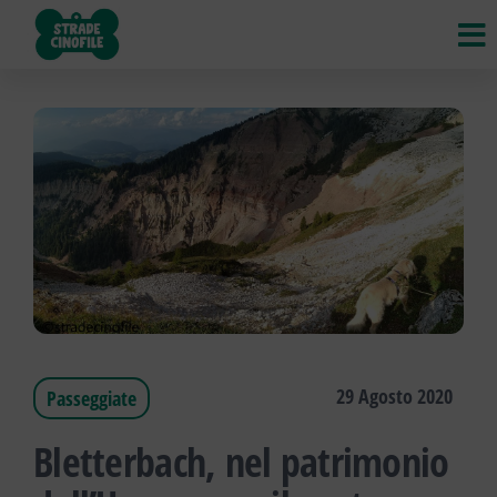
Strade
VIAGGI,
STRADE,
Cinofile
INCONTRI
di CANI,
GATTI e
ALTRI
ANIMALI
29 Agosto 2020
Passeggiate
Bletterbach, nel patrimonio