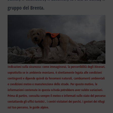
gruppo del Brenta.
Indicazioni sulla sicurezza
: come immaginerai, la percorribilità degli itinerari,
soprattutto se in ambiente montano, è strettamente legata alle condizioni
contingenti e dipende quindi da fenomeni naturali, cambiamenti ambientali
e condizioni meteo e manutenzione delle strade. Per questo motivo, le
informazioni contenute in questa scheda potrebbero aver subito variazioni.
Prima di partire, consulta sempre il meteo e informati sullo stato del percorso
contattando gli uffici turistici , i centri visitatori dei parchi, i gestori dei rifugi
sul tuo percorso, le guide alpine.