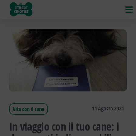
Strade
VIAGGI,
STRADE,
Cinofile
INCONTRI
di CANI,
GATTI e
ALTRI
ANIMALI
11 Agosto 2021
Vita con il cane
In viaggio con il tuo cane: i