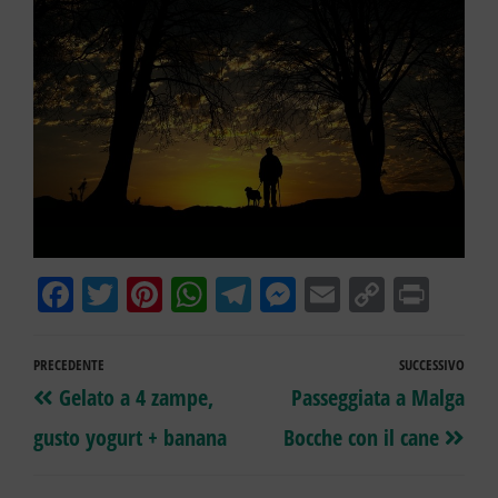
Fa
T
Pi
W
Te
M
E
Co
Pr
ce
wi
nt
ha
le
es
m
py
in
bo
tt
er
ts
gr
se
ail
Li
t
PRECEDENTE
SUCCESSIVO
ok
er
es
A
a
ng
nk
Gelato a 4 zampe,
Passeggiata a Malga
t
pp
m
er
gusto yogurt + banana
Bocche con il cane