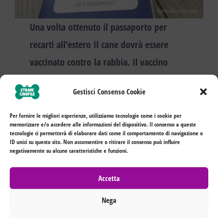
Una volta ottenuto il passaporto per
recarti all’estero
Il cane dovrà essere
vaccinato contro la rabbia
. Il vaccino
potrà essere fatto dal Veterinario curante
Gestisci Consenso Cookie
il quale riporterà sul passaporto
l’avvenuta vaccinazione e ti stamperà il
Per fornire le migliori esperienze, utilizziamo tecnologie come i cookie per
memorizzare e/o accedere alle informazioni del dispositivo. Il consenso a queste
certificato di avvenuta vaccinazione
tecnologie ci permetterà di elaborare dati come il comportamento di navigazione o
ID unici su questo sito. Non acconsentire o ritirare il consenso può influire
antirabbica. Dovranno
trascorrere 21
negativamente su alcune caratteristiche e funzioni.
giorni dalla data della vaccinazione
Accetta
contro la rabbia e per te e i tuo cane sarà
Nega
possibile superare i confini italiani.