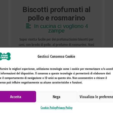
Biscotti profumati al
pollo e rosmarino
In cucina ci vogliono 4
zampe
Super ricetta facilie per dei profumatissimi biscotti per
cani, con brodo di pollo, al profumo di rosmarino. Nasi
i
all'insù e roba da leccarsi i baffi.
Gestisci Consenso Cookie
 fornire le migliori esperienze, utilizziamo tecnologie come i cookie per memorizzare e/o acce
 informazioni del dispositivo. Il consenso a queste tecnologie ci permetterà di elaborare dati
 il comportamento di navigazione o ID unici su questo sito. Non acconsentire o ritirare il
enso può influire negativamente su alcune caratteristiche e funzioni.
Accetta
Nega
Visualizza le preferen
Cookie Policy
Privacy Policy