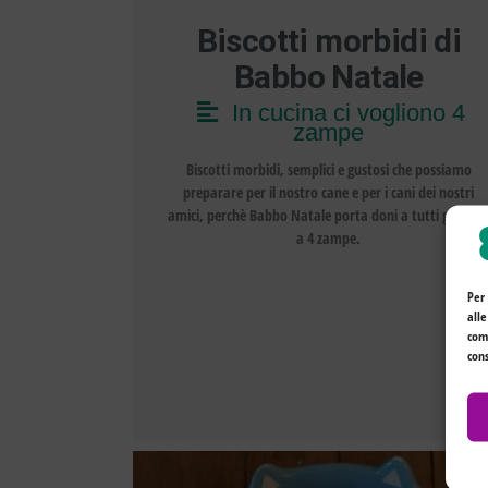
Biscotti morbidi di
Babbo Natale
In cucina ci vogliono 4
zampe
Biscotti morbidi, semplici e gustosi che possiamo
preparare per il nostro cane e per i cani dei nostri
amici, perchè Babbo Natale porta doni a tutti gli amic
a 4 zampe.
Per
alle
come
cons