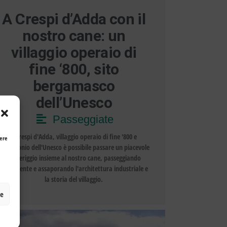
A Crespi d’Adda con il
nostro cane: un
villaggio operaio di
fine ‘800, sito
bergamasco
dell’Unesco
Passeggiate
A Crespi d'Adda, villaggio operaio di fine '800 e
dere
patrimonio dell'Unesco è possibile passare un piacevole
pomeriggio insieme al nostro cane, passeggiando
lentamente e assaporando l'architettura industriale e
la storia del villaggio.
ze