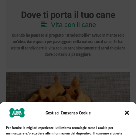
Dove ti porta il tuo cane
Vita con il cane
Quando ho pensato al progetto "stradecinofile" avevo in mente solo
un'idea: dare spunti per passeggiare nella natura con il cane. Se hai
scelto di condividere la vita con un cane sicuramente ti sarai chiesta/o
dove portarlo a passeggiare.
Gestisci Consenso Cookie
Per fornire le migliori esperienze, utilizziamo tecnologie come i cookie per
memorizzare e/o accedere alle informazioni del dispositivo. Il consenso a queste