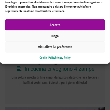
tecnologie ci permetterà di elaborare dati come il comportamento di navigazione o
ID unici su questo sito. Non acconsentire o ritirare il consenso può influire
negativamente su alcune caratteristiche e funzioni.
Accetta
Nega
Visualizza le preferenze
Cookie Policy
Privacy Policy
Biscotti per i giorni di festa
In cucina ci vogliono 4 zampe
Una golosa ricetta di fine anno, dal gusto salato che farà leccare i
baffi ai vostri cani: i biscotti per i giorni di festa!