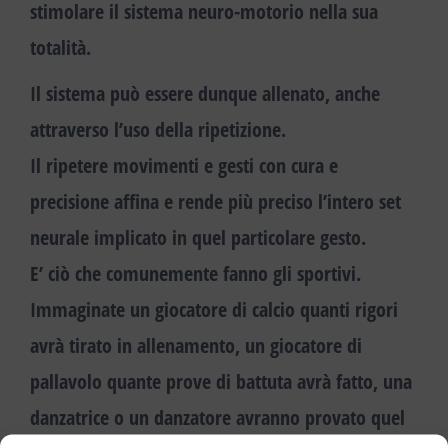
stimolare il sistema neuro-motorio nella sua
totalità.
Il sistema può essere dunque allenato,
anche
attraverso
l’uso della ripetizione
.
Il ripetere movimenti e gesti con cura e
precisione affina e rende più preciso l’intero set
neurale implicato in quel particolare gesto.
E’ ciò che comunemente fanno gli sportivi.
Immaginate un giocatore di calcio quanti rigori
avrà tirato in allenamento, un giocatore di
pallavolo quante prove di battuta avrà fatto, una
danzatrice o un danzatore avranno provato quel