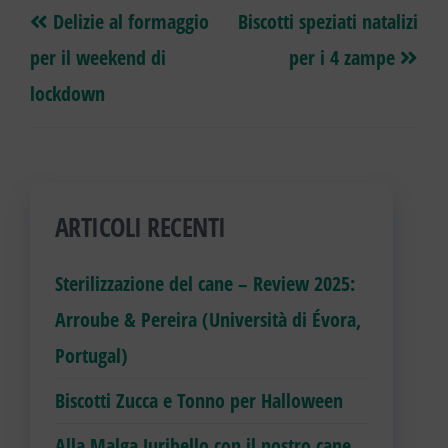
ok
er
es
A
a
ng
nk
Delizie al formaggio
Biscotti speziati natalizi
t
pp
m
er
per il weekend di
per i 4 zampe
lockdown
ARTICOLI RECENTI
Sterilizzazione del cane – Review 2025:
Arroube & Pereira (Università di Évora,
Portugal)
Biscotti Zucca e Tonno per Halloween
Alla Malga Juribello con il nostro cane