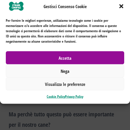
particolare gesto, quel particolare passo di danza
Gestisci Consenso Cookie
per ore prima di ottenere quel risultato.
Per fornire le migliori esperienze, utilizziamo tecnologie come i cookie per
memorizzare e/o accedere alle informazioni del dispositivo. Il consenso a queste
tecnologie ci permetterà di elaborare dati come il comportamento di navigazione o
ID unici su questo sito. Non acconsentire o ritirare il consenso può influire
negativamente su alcune caratteristiche e funzioni.
Accetta
Nega
La propriocezione non è dunque qualcosa di
immutabile ma può cambiare nel corso del
Visualizza le preferenze
tempo e si può affinare.
Cookie Policy
Privacy Policy
Ma perchè tutto questo può essere importante
per il nostro cane?