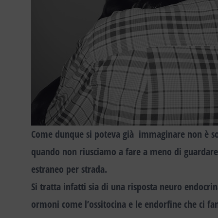
Come dunque si poteva già immaginare
non è s
quando non riusciamo a fare a meno di guardare o
estraneo per strada
.
Si tratta infatti sia di una risposta neuro endocri
ormoni come
l’ossitocina e le endorfine
che ci fa