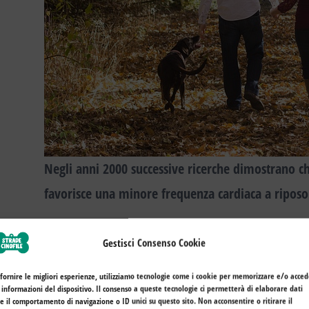
Negli anni 2000
successive ricerche dimostrano c
favorisce una minore frequenza cardiaca a riposo
L’antropologa americana Constance Perin è stata 
Gestisci Consenso Cookie
fisiologici
che si attivano nel nostro corpo
accare
questo tipo di contatto rappresenta per noi una
r
 fornire le migliori esperienze, utilizziamo tecnologie come i cookie per memorizzare e/o acce
 informazioni del dispositivo. Il consenso a queste tecnologie ci permetterà di elaborare dati
che avevamo con nostra madre
da piccoli e per 
 il comportamento di navigazione o ID unici su questo sito. Non acconsentire o ritirare il