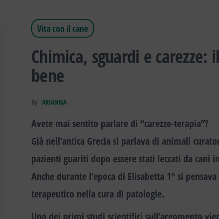
Vita con il cane
Chimica, sguardi e carezze: il
bene
By
ARIANNA
Avete mai sentito parlare di “
carezze-terapia
”?
Già nell’antica Grecia si parlava di animali curator
pazienti guariti dopo essere stati leccati da cani i
Anche durante l’epoca di Elisabetta 1° si pensava 
terapeutico nella cura di patologie.
Uno dei primi studi scientifici sull’argomento vie