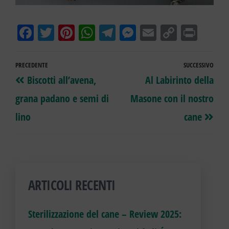
Fa
T
Pi
W
Te
M
E
Co
Pr
ce
wi
nt
ha
le
es
m
py
in
bo
tt
er
ts
gr
se
ail
Li
t
PRECEDENTE
SUCCESSIVO
ok
er
es
A
a
ng
nk
Biscotti all’avena,
Al Labirinto della
t
pp
m
er
grana padano e semi di
Masone con il nostro
lino
cane
ARTICOLI RECENTI
Sterilizzazione del cane – Review 2025: