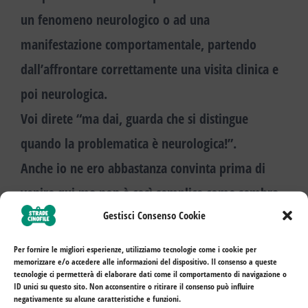
un fenomeno neurologico o ad una
manifestazione comportamentale, partendo
dall’affrontare correttamente una
visita clinica e
poi neurologica
.
Voi direte “ma dai, guarda che si distingue
quando la problematica è neurologica!”.
Anche io ne ero abbastanza convinta prima di
venire qui ma non è così semplice come sembra.
Gestisci Consenso Cookie
Così come non possiamo pensare che sia sempre
una problematica neurologica quella che
Per fornire le migliori esperienze, utilizziamo tecnologie come i cookie per
memorizzare e/o accedere alle informazioni del dispositivo. Il consenso a queste
vediamo.
tecnologie ci permetterà di elaborare dati come il comportamento di navigazione o
ID unici su questo sito. Non acconsentire o ritirare il consenso può influire
Dobbiamo
sempre
farci venire il dubbio che ci sia
negativamente su alcune caratteristiche e funzioni.